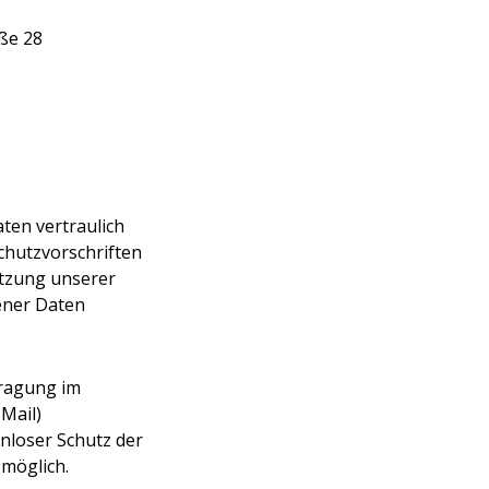
ße 28
en vertraulich
chutzvorschriften
utzung unserer
ener Daten
tragung im
-Mail)
enloser Schutz der
 möglich.