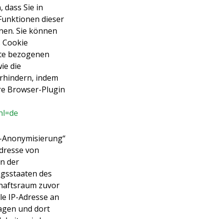
, dass Sie in
 Funktionen dieser
nen. Sie können
s Cookie
ite bezogenen
ie die
rhindern, indem
re Browser-Plugin
hl=de
IP-Anonymisierung“
Adresse von
n der
agsstaaten des
haftsraum zuvor
le IP-Adresse an
agen und dort