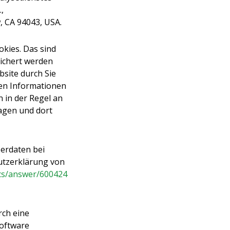
,
 CA 94043, USA.
kies. Das sind
ichert werden
site durch Sie
ten Informationen
 in der Regel an
agen und dort
erdaten bei
hutzerklärung von
ics/answer/600424
rch eine
Software