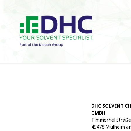
Z
u
m
I
n
h
a
l
t
s
p
r
i
n
g
DHC SOLVENT CH
e
GMBH
n
Timmerhellstraße
45478 Mülheim an