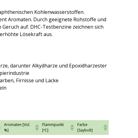
naphthenischen Kohlenwasserstoffen.
zent Aromaten. Durch geeignete Rohstoffe und
n Geruch auf. DHC-Testbenzine zeichnen sich
erhöhte Lösekraft aus.
arze, darunter Alkydharze und Epoxidharzester
pierindustrie
arben, Firnisse und Lacke
eln
Aromaten [Vol.
Flammpunkt
Farbe
%]
[ºC]
[Saybolt]
Aromaten [Vol.
Flammpunkt
Farbe