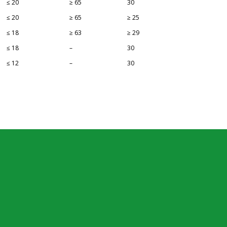
≤ 20
≥ 65
30
%]
[ºC]
[Saybolt]
≤ 20
≥ 65
≥ 25
≤ 18
≥ 63
≥ 29
≤ 18
–
30
≤ 12
–
30