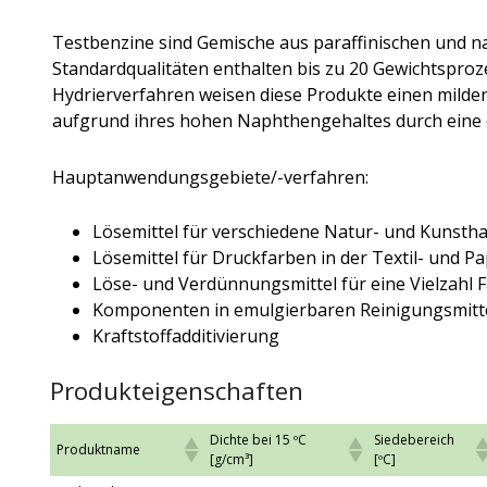
Testbenzine sind Gemische aus paraffinischen und 
Standardqualitäten enthalten bis zu 20 Gewichtspro
Hydrierverfahren weisen diese Produkte einen milde
aufgrund ihres hohen Naphthengehaltes durch eine 
Hauptanwendungsgebiete/-verfahren:
Lösemittel für verschiedene Natur- und Kunsth
Lösemittel für Druckfarben in der Textil- und Pa
Löse- und Verdünnungsmittel für eine Vielzahl F
Komponenten in emulgierbaren Reinigungsmitt
Kraftstoffadditivierung
Produkteigenschaften
Dichte bei 15 ºC
Siedebereich
Produktname
[g/cm³]
[ºC]
Dichte bei 15 ºC
Siedebereich