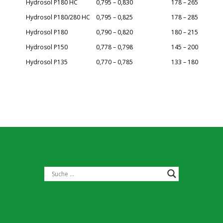
Produktname
Hydrosol P180 HC
0,795 – 0,830
178 – 265
[g/cm³]
[ºC]
Hydrosol P180/280 HC
0,795 – 0,825
178 – 285
Hydrosol P180
0,790 – 0,820
180 – 215
Hydrosol P150
0,778 – 0,798
145 – 200
Hydrosol P135
0,770 – 0,785
133 – 180